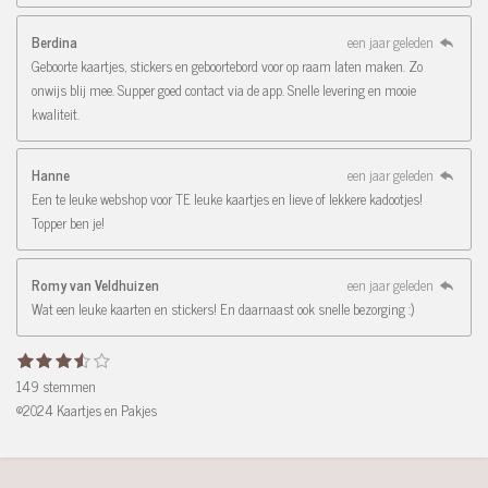
Berdina
een jaar geleden
Geboorte kaartjes, stickers en geboortebord voor op raam laten maken. Zo
onwijs blij mee. Supper goed contact via de app. Snelle levering en mooie
kwaliteit.
Hanne
een jaar geleden
Een te leuke webshop voor TE leuke kaartjes en lieve of lekkere kadootjes!
Topper ben je!
Romy van Veldhuizen
een jaar geleden
Wat een leuke kaarten en stickers! En daarnaast ook snelle bezorging :)
1
2
3
4
5
R
S
s
s
s
s
s
t
a
149 stemmen
t
t
t
t
t
e
e
e
e
e
e
t
©2024 Kaartjes en Pakjes
r
r
r
r
r
m
i
r
r
r
r
m
n
e
e
e
e
e
n
n
n
n
g