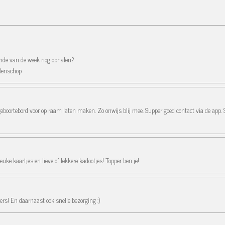
einde van de week nog ophalen?
 Benschop
geboortebord voor op raam laten maken. Zo onwijs blij mee. Supper goed contact via de app. 
uke kaartjes en lieve of lekkere kadootjes! Topper ben je!
ers! En daarnaast ook snelle bezorging :)