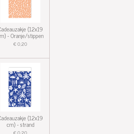
Cadeauzakje (12x19
m) - Oranje/stippen
€ 0,20
Cadeauzakje (12x19
cm) - strand
€ 0,20