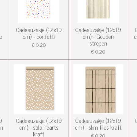
Cadeauzakje (12x19
Cadeauzakje (12x19
e
cm) - confetti
cm) - Gouden
c
strepen
€ 0,20
€ 0,20
9
Cadeauzakje (12x19
Cadeauzakje (12x19
en
cm) - solo hearts
cm) - slim tiles kraft
kraft
€ 0,20