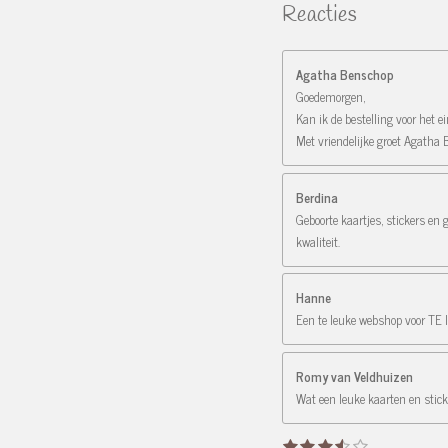
Reacties
Agatha Benschop
Goedemorgen,
Kan ik de bestelling voor het 
Met vriendelijke groet Agatha
Berdina
Geboorte kaartjes, stickers en 
kwaliteit.
Hanne
Een te leuke webshop voor TE le
Romy van Veldhuizen
Wat een leuke kaarten en stick
1
2
3
4
5
R
S