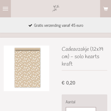
Ga
direct
naar
Gratis verzending vanaf 45 euro
de
hoofdinhoud
Cadeauzakje (12x19
cm) - solo hearts
kraft
€ 0,20
Aantal