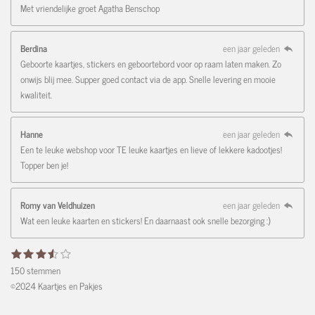
Met vriendelijke groet Agatha Benschop
Berdina
een jaar geleden
Geboorte kaartjes, stickers en geboortebord voor op raam laten maken. Zo
onwijs blij mee. Supper goed contact via de app. Snelle levering en mooie
kwaliteit.
Hanne
een jaar geleden
Een te leuke webshop voor TE leuke kaartjes en lieve of lekkere kadootjes!
Topper ben je!
Romy van Veldhuizen
een jaar geleden
Wat een leuke kaarten en stickers! En daarnaast ook snelle bezorging :)
1
2
3
4
5
R
S
s
s
s
s
s
t
a
150 stemmen
t
t
t
t
t
e
e
e
e
e
e
t
©2024 Kaartjes en Pakjes
r
r
r
r
r
m
i
r
r
r
r
m