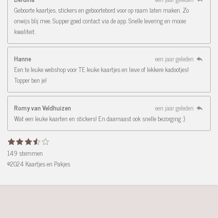
Geboorte kaartjes, stickers en geboortebord voor op raam laten maken. Zo
onwijs blij mee. Supper goed contact via de app. Snelle levering en mooie
kwaliteit.
Hanne
een jaar geleden
Een te leuke webshop voor TE leuke kaartjes en lieve of lekkere kadootjes!
Topper ben je!
Romy van Veldhuizen
een jaar geleden
Wat een leuke kaarten en stickers! En daarnaast ook snelle bezorging :)
1
2
3
4
5
R
S
s
s
s
s
s
t
a
149 stemmen
t
t
t
t
t
e
e
e
e
e
e
t
©2024 Kaartjes en Pakjes
r
r
r
r
r
m
i
r
r
r
r
m
n
e
e
e
e
e
n
n
n
n
g
n
:
3