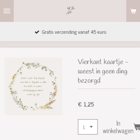
Ga
direct
naar
Gratis verzending vanaf 45 euro
de
hoofdinhoud
Vierkant kaartje -
weest in geen ding
bezorgd
€ 1,25
In
winkelwagen