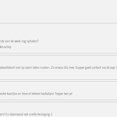
einde van de week nog ophalen?
 Benschop
geboortebord voor op raam laten maken. Zo onwijs blij mee. Supper goed contact via de app. 
uke kaartjes en lieve of lekkere kadootjes! Topper ben je!
ers! En daarnaast ook snelle bezorging :)