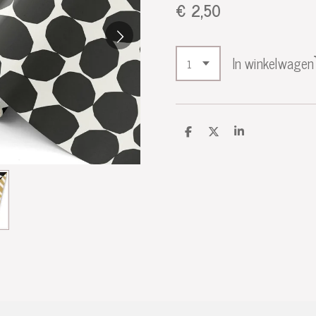
€ 2,50
In winkelwagen
D
D
S
e
e
h
l
e
a
e
l
r
n
e