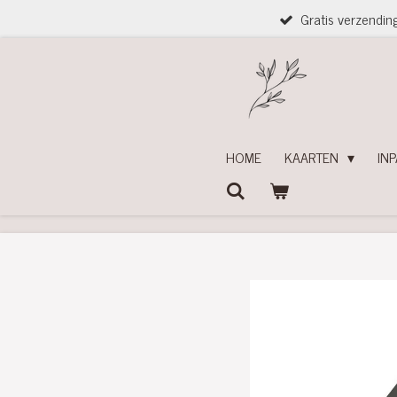
Gratis verzendin
Ga
direct
naar
de
hoofdinhoud
HOME
KAARTEN
IN